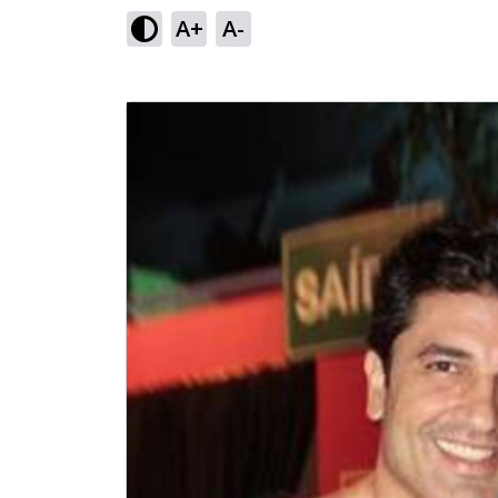
A+
A-