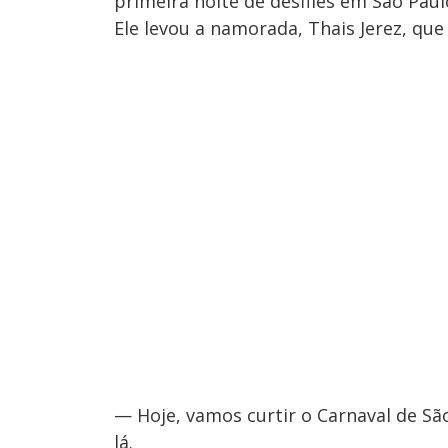
primeira noite de desfiles em São Paul
Ele levou a namorada, Thais Jerez, que
— Hoje, vamos curtir o Carnaval de Sã
lá.