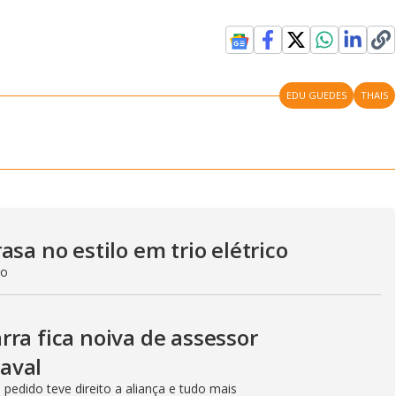
EDU GUEDES
THAIS
sa no estilo em trio elétrico
do
ra fica noiva de assessor
aval
edido teve direito a aliança e tudo mais