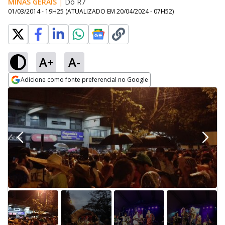
MINAS GERAIS
|
Do R7
01/03/2014 - 19H25
(ATUALIZADO EM
20/04/2024 - 07H52
)
A+
A-
Adicione como fonte preferencial no Google
Opens in new window