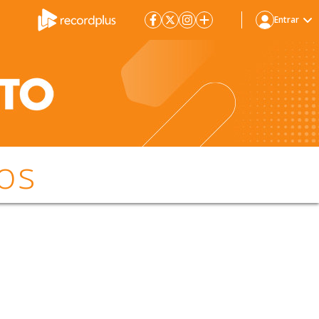
Entrar
os