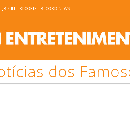
JR 24H
RECORD
RECORD NEWS
otícias dos Famos