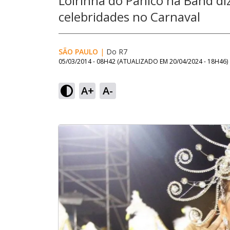
Loirinha do Pânico na Band di
celebridades no Carnaval
SÃO PAULO
|
Do R7
05/03/2014 - 08H42
(ATUALIZADO EM
20/04/2024 - 18H46
)
A+
A-