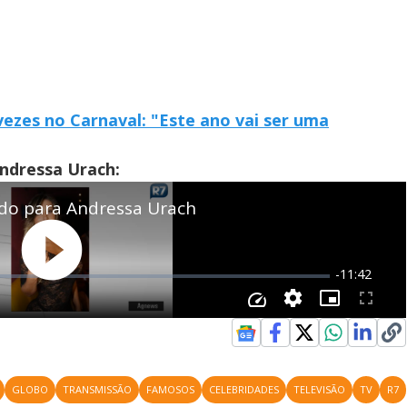
 vezes no Carnaval: "Este ano vai ser uma
ndressa Urach:
GLOBO
TRANSMISSÃO
FAMOSOS
CELEBRIDADES
TELEVISÃO
TV
R7