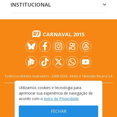
INSTITUCIONAL
CARNAVAL 2015
Todos os direitos reservados - 2009-
2026
- Rádio e Televisão Record S.A
Utilizamos cookies e tecnologia para
CARREIRA
FALE CONOSCO
PRIVACIDADE
aprimorar sua experiência de navegação de
TERMOS E CONDIÇÕES DE USO
acordo com o
Aviso de Privacidade
.
FECHAR