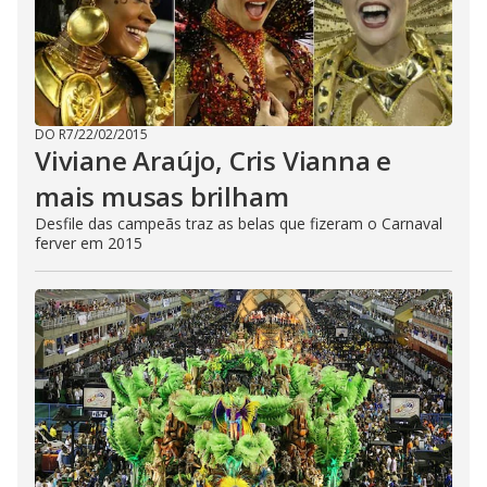
DO R7
/
22/02/2015
Viviane Araújo, Cris Vianna e
mais musas brilham
Desfile das campeãs traz as belas que fizeram o Carnaval
ferver em 2015