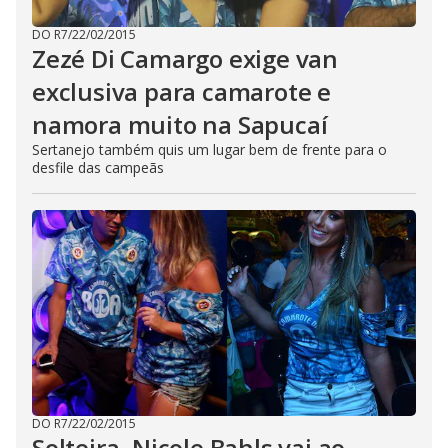
DO R7
/
22/02/2015
Zezé Di Camargo exige van
exclusiva para camarote e
namora muito na Sapucaí
Sertanejo também quis um lugar bem de frente para o
desfile das campeãs
DO R7
/
22/02/2015
Solteira, Nicole Bahls vai ao