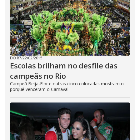
DO R7
/
22/02/2015
Escolas brilham no desfile das
campeãs no Rio
Campeã Beija-Flor e outras cinco colocadas mostram o
porquê venceram o Carnaval