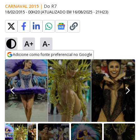
CARNAVAL 2015
|
Do R7
18/02/2015 - 00H20
(ATUALIZADO EM
16/08/2025 - 21H23
)
A+
A-
Adicione como fonte preferencial no Google
Opens in new window