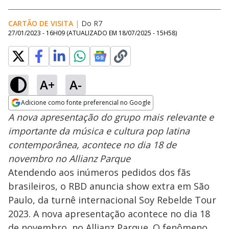
CARTÃO DE VISITA
|
Do R7
27/01/2023 - 16H09
(ATUALIZADO EM
18/07/2025 - 15H58
)
A+
A-
Adicione como fonte preferencial no Google
Opens in new window
A nova apresentação do grupo mais relevante e
importante da música e cultura pop latina
contemporânea, acontece no dia 18 de
novembro no Allianz Parque
Atendendo aos inúmeros pedidos dos fãs
brasileiros, o RBD anuncia show extra em São
Paulo, da turnê internacional Soy Rebelde Tour
2023. A nova apresentação acontece no dia 18
de novembro, no Allianz Parque. O fenômeno