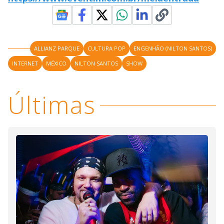
ALLIANZ PARQUE
CULTURA POP
ENGENHÃO (NILTON SANTOS)
INTERNET
MÉXICO
NILTON SANTOS
SHOW
Últimas