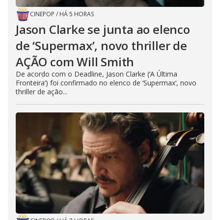
e
CINEPOP
/
HÁ 5 HORAS
o
Jason Clarke se junta ao elenco
de ‘Supermax’, novo thriller de
AÇÃO com Will Smith
De acordo com o Deadline, Jason Clarke (‘A Última
Fronteira’) foi confirmado no elenco de ‘Supermax‘, novo
thriller de ação...