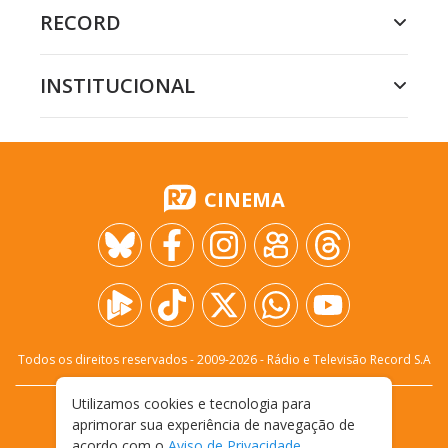
RECORD
INSTITUCIONAL
CINEMA
Todos os direitos reservados - 2009-
2026
- Rádio e Televisão Record S.A
Utilizamos cookies e tecnologia para
CARREIRA
FALE CONOSCO
PRIVACIDADE
aprimorar sua experiência de navegação de
TERMOS E CONDIÇÕES DE USO
acordo com o
Aviso de Privacidade
.