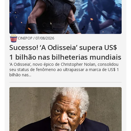
CINEPOP
/
07/08/2026
Sucesso! ‘A Odisseia’ supera US$
1 bilhão nas bilheterias mundiais
‘A Odisseia’, novo épico de Christopher Nolan, consolidou
seu status de fenômeno ao ultrapassar a marca de US$ 1
bilhão nas...