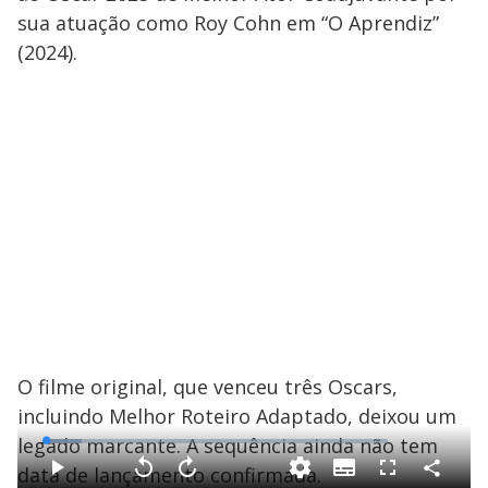
sua atuação como Roy Cohn em “O Aprendiz”
(2024).
O filme original, que venceu três Oscars,
incluindo Melhor Roteiro Adaptado, deixou um
legado marcante. A sequência ainda não tem
L
o
a
data de lançamento confirmada.
S
d
u
C
P
V
A
F