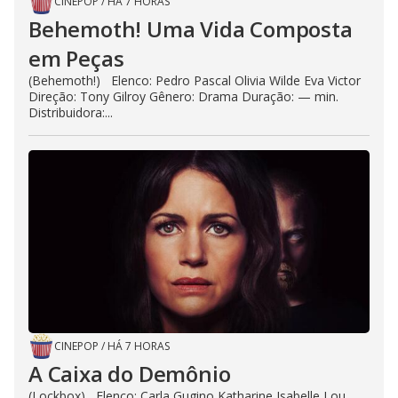
CINEPOP
/
HÁ 7 HORAS
Behemoth! Uma Vida Composta
em Peças
(Behemoth!) Elenco: Pedro Pascal Olivia Wilde Eva Victor
Direção: Tony Gilroy Gênero: Drama Duração: — min.
Distribuidora:...
CINEPOP
/
HÁ 7 HORAS
A Caixa do Demônio
(Lockbox) Elenco: Carla Gugino Katharine Isabelle Lou