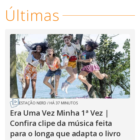
i
Últimas
d
e
o
ESTAÇÃO NERD
/
HÁ 37 MINUTOS
Era Uma Vez Minha 1ª Vez |
Confira clipe da música feita
para o longa que adapta o livro