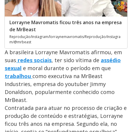
Lorrayne Mavromatis ficou três anos na empresa
de MrBeast
Reprodução/Instagram/lorraynemavromatis/Reprodução/Instagra
m/@mrbeast
A brasileira Lorrayne Mavromatis afirmou, em
suas
redes sociais
, ter sido vítima de
assédio
sexual
e moral durante o período em que
trabalhou
como executiva na MrBeast
Industries, empresa do youtuber Jimmy
Donaldson, popularmente conhecido como
MrBeast.
Contratada para atuar no processo de criação e
produção de conteúdo e estratégias, Lorrayne
ficou três anos na empresa. Segundo ela, no
início, sentia-se “profundamente orgulhosa”