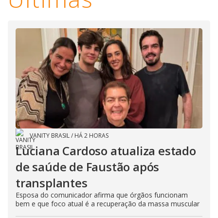
i
d
e
o
VANITY BRASIL
/
HÁ 2 HORAS
Luciana Cardoso atualiza estado
de saúde de Faustão após
transplantes
Esposa do comunicador afirma que órgãos funcionam
bem e que foco atual é a recuperação da massa muscular