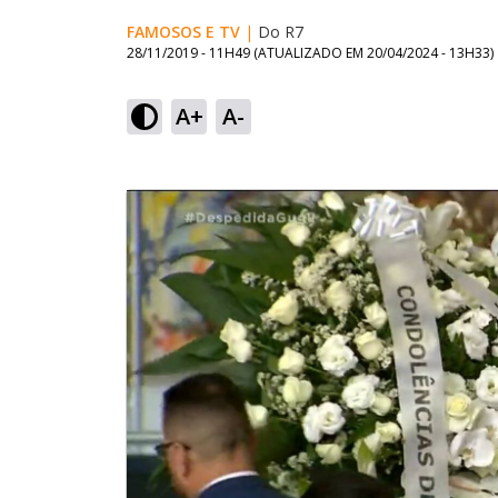
FAMOSOS E TV
|
Do R7
28/11/2019 - 11H49
(ATUALIZADO EM
20/04/2024 - 13H33
)
A+
A-