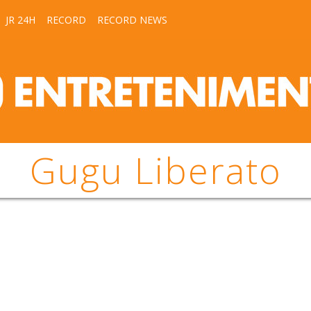
JR 24H
RECORD
RECORD NEWS
Gugu Liberato