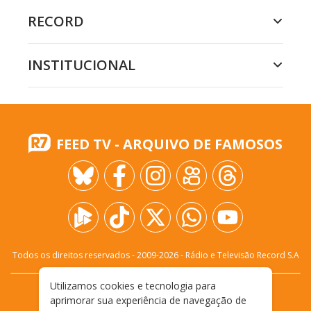
RECORD
INSTITUCIONAL
FEED TV - ARQUIVO DE FAMOSOS
Todos os direitos reservados - 2009-
2026
- Rádio e Televisão Record S.A
Utilizamos cookies e tecnologia para
CARREIRA
FALE CONOSCO
PRIVACIDADE
aprimorar sua experiência de navegação de
TERMOS E CONDIÇÕES DE USO