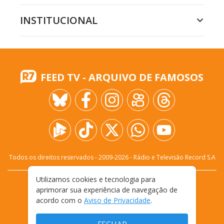
INSTITUCIONAL
FEED TV - ARQUIVO DE FAMOSOS
Todos os direitos reservados - 2009-
2026
- Rádio e Televisão Record S.A
Utilizamos cookies e tecnologia para
CARREIRA
FALE CONOSCO
PRIVACIDADE
aprimorar sua experiência de navegação de
TERMOS E CONDIÇÕES DE USO
acordo com o
Aviso de Privacidade
.