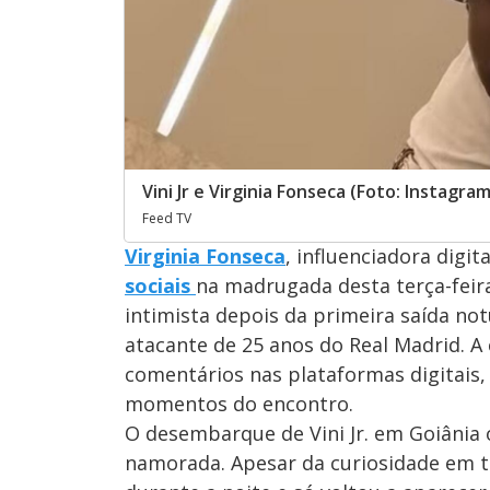
Vini Jr e Virginia Fonseca (Foto: Instagram
Feed TV
Virginia Fonseca
, influenciadora digi
socia
i
s
na madrugada desta terça-feira
intimista depois da primeira saída not
atacante de 25 anos do Real Madrid. 
comentários nas plataformas digitais
momentos do encontro.
O desembarque de Vini Jr. em Goiânia 
namorada. Apesar da curiosidade em to