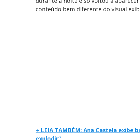
durante a noite e só voltou a aparece
conteúdo bem diferente do visual exib
+ LEIA TAMBÉM: Ana Castela exibe br
explodir”