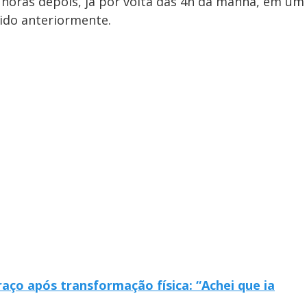
r horas depois, já por volta das 4h da manhã, em um
ido anteriormente.
aço após transformação física: “Achei que ia