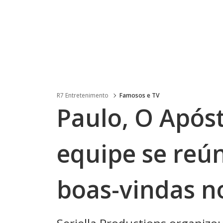
R7 Entretenimento
Famosos e TV
Paulo, O Apóst
equipe se reú
boas-vindas no