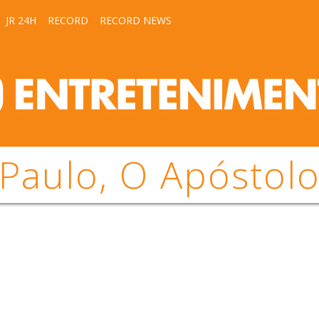
JR 24H
RECORD
RECORD NEWS
Paulo, O Apóstol