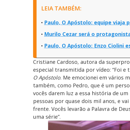
LEIA TAMBÉM:
Paulo, O Apóstolo: equipe viaja 
Murilo Cezar será o protagonista
Paulo, O Apóstolo: Enzo Ciolini 
Cristiane Cardoso, autora da superp
especial transmitida por vídeo: “Foi e
O Apóstolo
. Me emocionei em vários 
também, como Pedro, que é um person
vocês darem luz a essa história de u
pessoas por quase dois mil anos, e vai
frente. Vocês levarão a Palavra de Deu
uma série”.