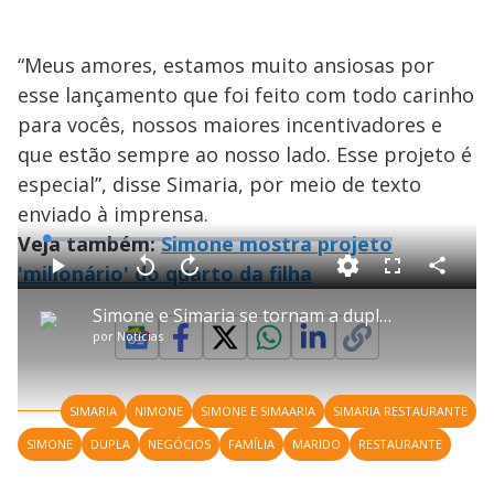
“Meus amores, estamos muito ansiosas por
esse lançamento que foi feito com todo carinho
para vocês, nossos maiores incentivadores e
que estão sempre ao nosso lado. Esse projeto é
especial”, disse Simaria, por meio de texto
enviado à imprensa.
Veja também:
Simone mostra projeto
L
o
a
'milionário' do quarto da filha
d
C
P
V
A
P
F
e
o
l
o
v
u
d
m
a
l
a
l
:
Simone e Simaria se tornam a dupla mais seguida do Instagram
p
y
t
n
l
1
a
a
ç
s
.
por
Notícias
r
r
a
c
1
t
1
r
l
r
7
i
0
1
e
%
l
s
0
e
h
e
s
n
a
g
e
r
u
g
SIMARIA
NIMONE
SIMONE E SIMAARIA
SIMARIA RESTAURANTE
n
u
a
d
n
o
d
SIMONE
DUPLA
NEGÓCIOS
FAMÍLIA
MARIDO
RESTAURANTE
s
o
s