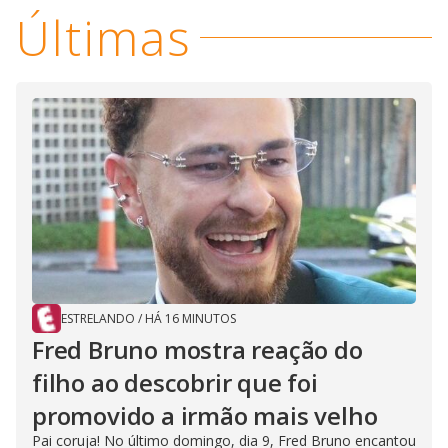
y
Últimas
M
V
u
d
o
i
d
e
o
ESTRELANDO
/
HÁ 16 MINUTOS
Fred Bruno mostra reação do
filho ao descobrir que foi
promovido a irmão mais velho
Pai coruja! No último domingo, dia 9, Fred Bruno encantou