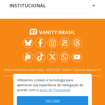
INSTITUCIONAL
VANITY BRASIL
Todos os direitos reservados - 2009-
2026
- Rádio e Televisão Record S.A
Utilizamos cookies e tecnologia para
CARREIRA
FALE CONOSCO
PRIVACIDADE
aprimorar sua experiência de navegação de
TERMOS E CONDIÇÕES DE USO
acordo com o
Aviso de Privacidade
.
FECHAR