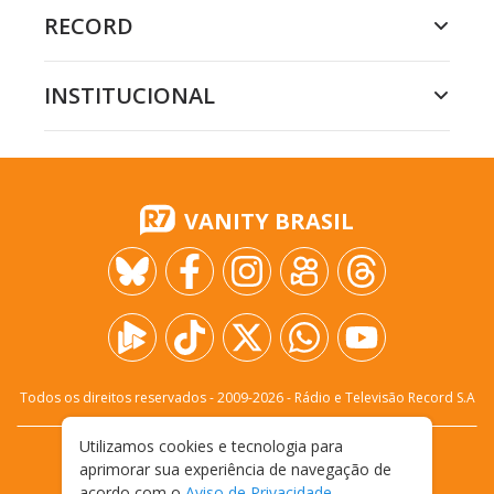
RECORD
INSTITUCIONAL
VANITY BRASIL
Todos os direitos reservados - 2009-
2026
- Rádio e Televisão Record S.A
Utilizamos cookies e tecnologia para
CARREIRA
FALE CONOSCO
PRIVACIDADE
aprimorar sua experiência de navegação de
TERMOS E CONDIÇÕES DE USO
acordo com o
Aviso de Privacidade
.