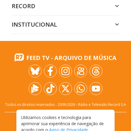
RECORD
INSTITUCIONAL
FEED TV - ARQUIVO DE MÚSICA
Todos os direitos reservados - 2009-
2026
- Rádio e Televisão Record S.A
Utilizamos cookies e tecnologia para
CARREIRA
FALE CONOSCO
PRIVACIDADE
aprimorar sua experiência de navegação de
TERMOS E CONDIÇÕES DE USO
acordo com o
Aviso de Privacidade
.