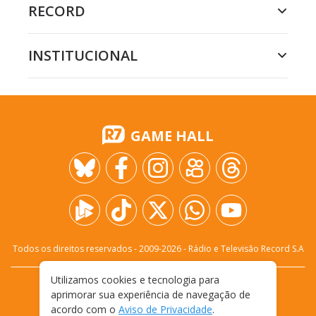
RECORD
INSTITUCIONAL
GAME HALL
Todos os direitos reservados - 2009-
2026
- Rádio e Televisão Record S.A
Utilizamos cookies e tecnologia para
CARREIRA
FALE CONOSCO
PRIVACIDADE
aprimorar sua experiência de navegação de
TERMOS E CONDIÇÕES DE USO
acordo com o
Aviso de Privacidade
.