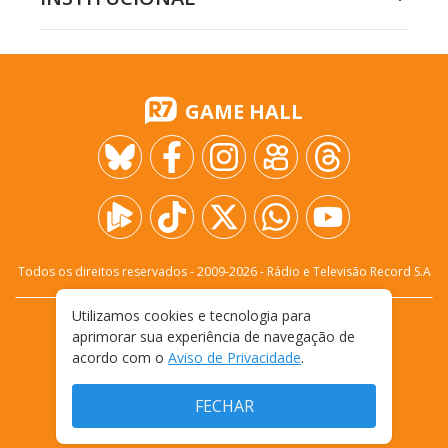
GAME HALL
Todos os direitos reservados - 2009-
2026
- Rádio e Televisão Record S.A
Utilizamos cookies e tecnologia para
CARREIRA
FALE CONOSCO
PRIVACIDADE
aprimorar sua experiência de navegação de
TERMOS E CONDIÇÕES DE USO
acordo com o
Aviso de Privacidade
.
FECHAR