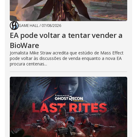
GAME HALL
/
07/08/2026
EA pode voltar a tentar vender a
BioWare
Jornalista Mike Straw acredita que estúdio de Mass Effect
pode voltar às discussões de venda enquanto a nova EA
procura centenas...