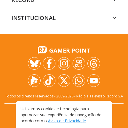
INSTITUCIONAL
GAMER POINT
Todos os direitos reservados - 2009-
2026
- Rádio e Televisão Record S.A
Utilizamos cookies e tecnologia para
CARREIRA
FALE CONOSCO
PRIVACIDADE
aprimorar sua experiência de navegação de
TERMOS E CONDIÇÕES DE USO
acordo com o
Aviso de Privacidade
.