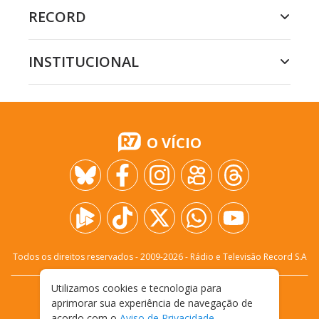
RECORD
INSTITUCIONAL
O VÍCIO
Todos os direitos reservados - 2009-
2026
- Rádio e Televisão Record S.A
Utilizamos cookies e tecnologia para
CARREIRA
FALE CONOSCO
PRIVACIDADE
aprimorar sua experiência de navegação de
TERMOS E CONDIÇÕES DE USO
acordo com o
Aviso de Privacidade
.