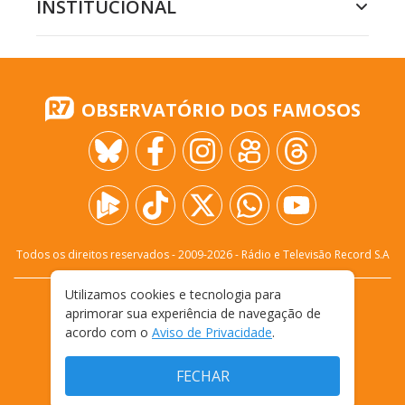
INSTITUCIONAL
OBSERVATÓRIO DOS FAMOSOS
Todos os direitos reservados - 2009-
2026
- Rádio e Televisão Record S.A
Utilizamos cookies e tecnologia para
CARREIRA
FALE CONOSCO
PRIVACIDADE
aprimorar sua experiência de navegação de
TERMOS E CONDIÇÕES DE USO
acordo com o
Aviso de Privacidade
.
FECHAR