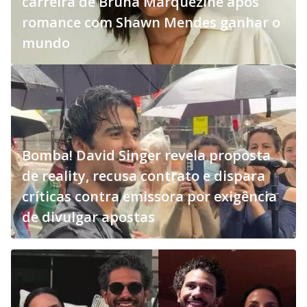
carreira de Bruna Marquezine após
romance com Shawn Mendes ganhar o
mundo
Bomba! David Singer revela proposta
de reality, recusa contrato e dispara
críticas contra emissora por exigência
de divulgar apostas