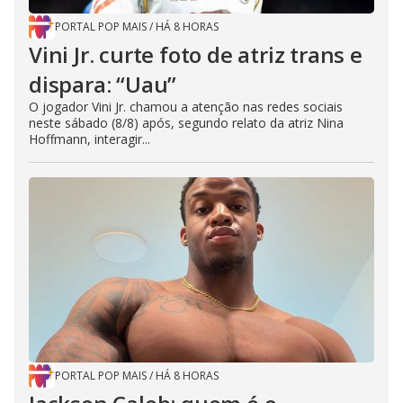
PORTAL POP MAIS
/
HÁ 8 HORAS
Vini Jr. curte foto de atriz trans e
dispara: “Uau”
O jogador Vini Jr. chamou a atenção nas redes sociais
neste sábado (8/8) após, segundo relato da atriz Nina
Hoffmann, interagir...
PORTAL POP MAIS
/
HÁ 8 HORAS