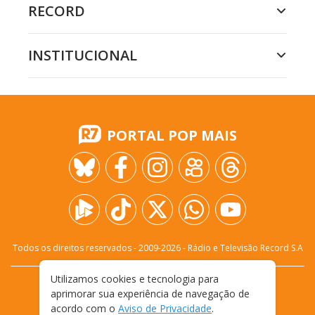
RECORD
INSTITUCIONAL
PORTAL POP MAIS
Todos os direitos reservados - 2009-
2026
- Rádio e Televisão Record S.A
Utilizamos cookies e tecnologia para
CARREIRA
FALE CONOSCO
PRIVACIDADE
aprimorar sua experiência de navegação de
TERMOS E CONDIÇÕES DE USO
acordo com o
Aviso de Privacidade
.