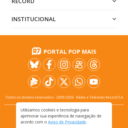
RECORD
INSTITUCIONAL
PORTAL POP MAIS
Todos os direitos reservados - 2009-
2026
- Rádio e Televisão Record S.A
Utilizamos cookies e tecnologia para
CARREIRA
FALE CONOSCO
PRIVACIDADE
aprimorar sua experiência de navegação de
TERMOS E CONDIÇÕES DE USO
acordo com o
Aviso de Privacidade
.