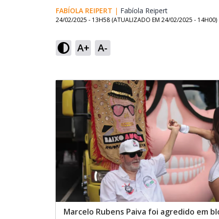
FABÍOLA REIPERT
|
Fabíola Reipert
Opens in new w
24/02/2025 - 13H58
(ATUALIZADO EM
24/02/2025 - 14H00
)
A+
A-
Marcelo Rubens Paiva foi agredido em bl