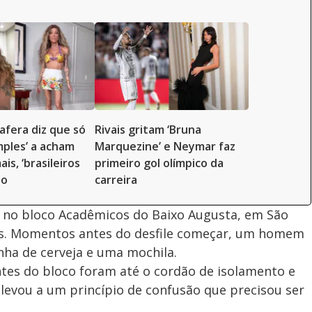
fera diz que só
Rivais gritam ‘Bruna
mples’ a acham
Marquezine’ e Neymar faz
s, ‘brasileiros
primeiro gol olímpico da
ão
carreira
no bloco Acadêmicos do Baixo Augusta, em São
s. Momentos antes do desfile começar, um homem
nha de cerveja e uma mochila.
antes do bloco foram até o cordão de isolamento e
 levou a um princípio de confusão que precisou ser