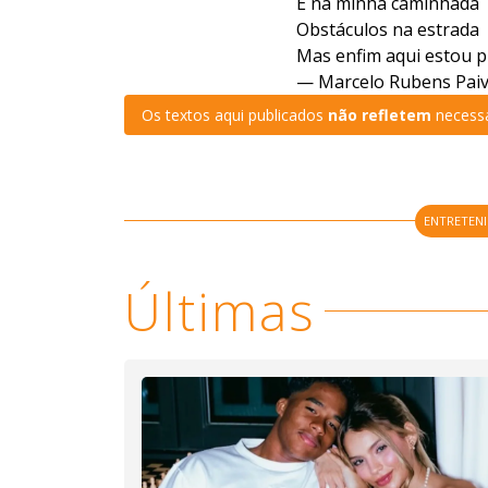
E na minha caminhada
Obstáculos na estrada
Mas enfim aqui estou
p
— Marcelo Rubens Pai
Os textos aqui publicados
não refletem
necessa
ENTRETEN
Últimas