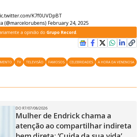
ic.twitter.com/K7f0UVDpBT
va (@marcelorubens)
February 24, 2025
riamente a opinião do
Grupo Record
.
IMENTO
TV
TELEVISÃO
FAMOSOS
CELEBRIDADES
A HORA DA VENENOSA
DO R7
/
07/08/2026
Mulher de Endrick chama a
atenção ao compartilhar indireta
bem direta: ‘Cuida da sua vida’