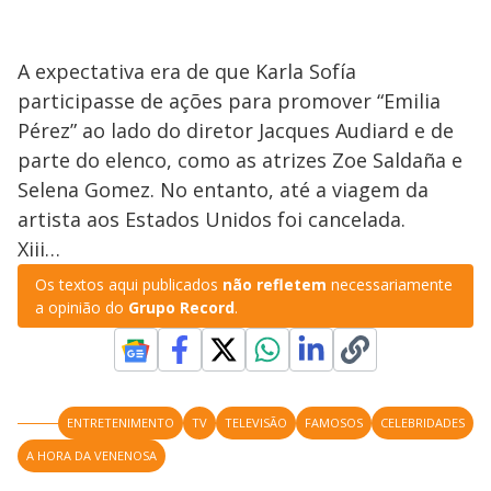
A expectativa era de que Karla Sofía
participasse de ações para promover “Emilia
Pérez” ao lado do diretor Jacques Audiard e de
parte do elenco, como as atrizes Zoe Saldaña e
Selena Gomez. No entanto, até a viagem da
artista aos Estados Unidos foi cancelada.
Xiii…
Os textos aqui publicados
não refletem
necessariamente
a opinião do
Grupo Record
.
ENTRETENIMENTO
TV
TELEVISÃO
FAMOSOS
CELEBRIDADES
A HORA DA VENENOSA