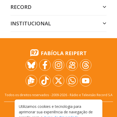
RECORD
INSTITUCIONAL
FABÍOLA REIPERT
Todos os direitos reservados - 2009-
2026
- Rádio e Televisão Record S.A
Utilizamos cookies e tecnologia para
CARREIRA
FALE CONOSCO
PRIVACIDADE
aprimorar sua experiência de navegação de
TERMOS E CONDIÇÕES DE USO