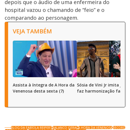
depois que o áudio de uma enfermeira do
hospital vazou o chamando de “feio” e o
comparando ao personagem.
VEJA TAMBÉM
Assista à íntegra de A Hora da
Sósia de Vini Jr imita joga
Venenosa desta sexta (7)
faz harmonização facial
BLOG DA FABÍOLA REIPERT
BALANCO GERAL
A HORA DA VENENOSA
RECORD