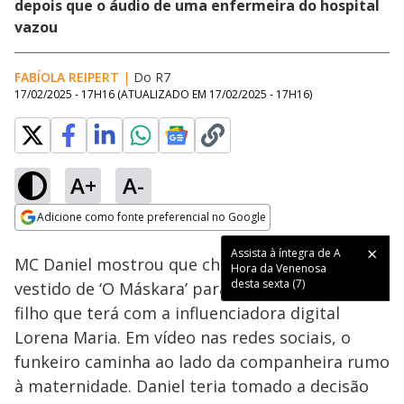
depois que o áudio de uma enfermeira do hospital
vazou
FABÍOLA REIPERT
|
Do R7
17/02/2025 - 17H16
(ATUALIZADO EM
17/02/2025 - 17H16
)
A+
A-
Loaded
:
81.25%
Adicione como fonte preferencial no Google
Ativar
Som
Opens in new window
Assista à íntegra de A
MC Daniel mostrou que chegou ao hospital
Hora da Venenosa
desta sexta (7)
vestido de ‘O Máskara’ para assistir ao parto do
filho que terá com a influenciadora digital
Lorena Maria. Em vídeo nas redes sociais, o
funkeiro caminha ao lado da companheira rumo
à maternidade. Daniel teria tomado a decisão