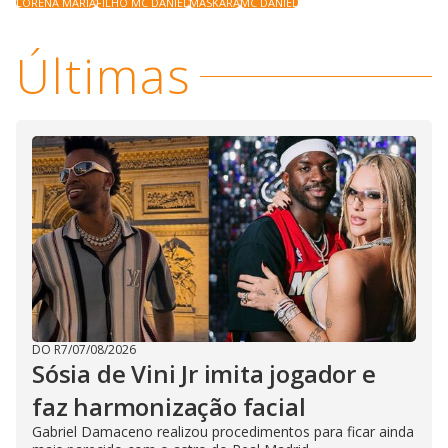
LORENA MARIA
FILHO MC DANIEL
MÁSKARA
MC DANIEL
Últimas
DO R7
/
07/08/2026
Sósia de Vini Jr imita jogador e
faz harmonização facial
Gabriel Damaceno realizou procedimentos para ficar ainda