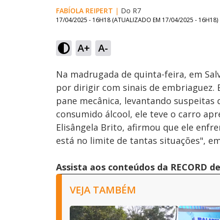
FABÍOLA REIPERT
|
Do R7
17/04/2025 - 16H18
(ATUALIZADO EM
17/04/2025 - 16H18
)
Loaded
:
38.68%
A+
A-
Ativar
Som
Na madrugada de quinta-feira, em Salva
por dirigir com sinais de embriaguez.
pane mecânica, levantando suspeitas d
consumido álcool, ele teve o carro apr
Elisângela Brito, afirmou que ele enfr
está no limite de tantas situações", 
Assista aos conteúdos da RECORD de 
VEJA TAMBÉM