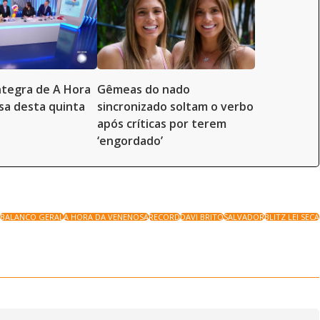
íntegra de A Hora
Gêmeas do nado
a desta quinta
sincronizado soltam o verbo
após críticas por terem
‘engordado’
T
BALANCO GERAL
A HORA DA VENENOSA
RECORD
DAVI BRITO
SALVADOR
BLITZ LEI SECA