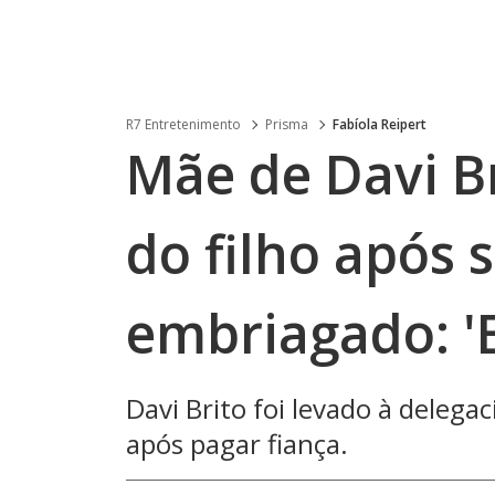
R7 Entretenimento
Prisma
Fabíola Reipert
Mãe de Davi Br
do filho após s
embriagado: 'E
Davi Brito foi levado à delega
após pagar fiança.