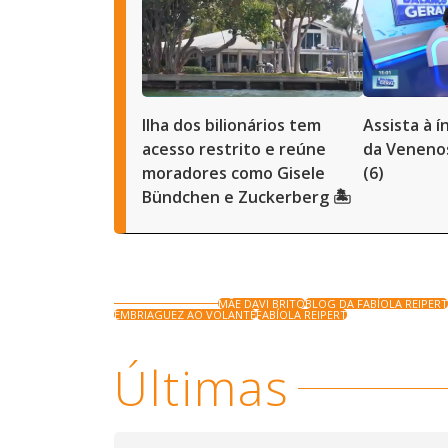
Ilha dos bilionários tem
Assista à 
acesso restrito e reúne
da Venenos
moradores como Gisele
(6)
Bündchen e Zuckerberg 🏝️
MÃE DAVI BRITO
BLOG DA FABÍOLA REIPER
EMBRIAGUEZ AO VOLANTE
FABÍOLA REIPERT
Últimas