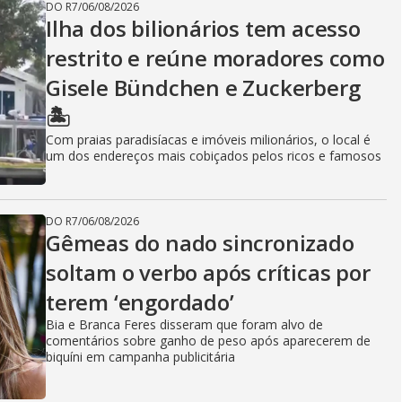
DO R7
/
06/08/2026
Ilha dos bilionários tem acesso
restrito e reúne moradores como
Gisele Bündchen e Zuckerberg
🏝️
Com praias paradisíacas e imóveis milionários, o local é
um dos endereços mais cobiçados pelos ricos e famosos
DO R7
/
06/08/2026
Gêmeas do nado sincronizado
soltam o verbo após críticas por
terem ‘engordado’
Bia e Branca Feres disseram que foram alvo de
comentários sobre ganho de peso após aparecerem de
biquíni em campanha publicitária