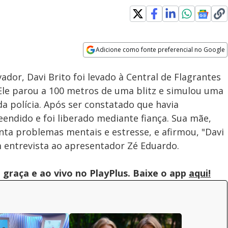
Adicione como fonte preferencial no Google
Subtitles
Velocidade
Opens in new window
dor, Davi Brito foi levado à Central de Flagrantes
 Ele parou a 100 metros de uma blitz e simulou uma
a polícia. Após ser constatado que havia
eendido e foi liberado mediante fiança. Sua mãe,
enta problemas mentais e estresse, e afirmou, "Davi
em entrevista ao apresentador Zé Eduardo.
graça e ao vivo no PlayPlus. Baixe o app
aqui!