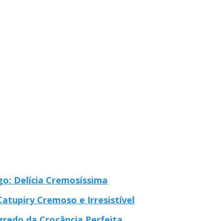
o: Delícia Cremosíssima
tupiry Cremoso e Irresistível
gredo da Crocância Perfeita