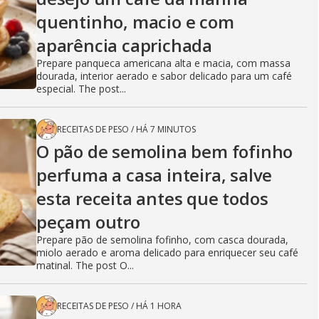
quentinho, macio e com
aparência caprichada
Prepare panqueca americana alta e macia, com massa
dourada, interior aerado e sabor delicado para um café
especial. The post...
RECEITAS DE PESO
/
HÁ 7 MINUTOS
O pão de semolina bem fofinho
perfuma a casa inteira, salve
esta receita antes que todos
peçam outro
Prepare pão de semolina fofinho, com casca dourada,
miolo aerado e aroma delicado para enriquecer seu café
matinal. The post O...
RECEITAS DE PESO
/
HÁ 1 HORA