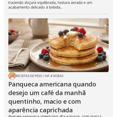
trazendo doçura equilibrada, textura aerada e um
acabamento delicado à bebida...
RECEITAS DE PESO
/
HÁ 4 HORAS
Panqueca americana quando
desejo um café da manhã
quentinho, macio e com
aparência caprichada
Prepare panqueca americana alta e macia, com massa