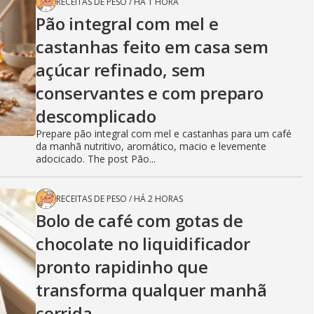
RECEITAS DE PESO
/
HÁ 1 HORA
Pão integral com mel e
castanhas feito em casa sem
açúcar refinado, sem
conservantes e com preparo
descomplicado
Prepare pão integral com mel e castanhas para um café
da manhã nutritivo, aromático, macio e levemente
adocicado. The post Pão...
RECEITAS DE PESO
/
HÁ 2 HORAS
Bolo de café com gotas de
chocolate no liquidificador
pronto rapidinho que
transforma qualquer manhã
corrida