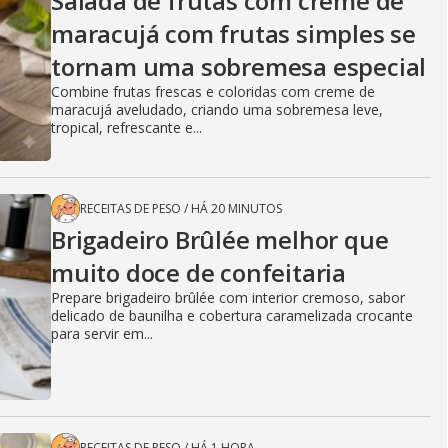
Salada de frutas com creme de
maracujá com frutas simples se
tornam uma sobremesa especial
Combine frutas frescas e coloridas com creme de
maracujá aveludado, criando uma sobremesa leve,
tropical, refrescante e...
RECEITAS DE PESO
/
HÁ 20 MINUTOS
Brigadeiro Brûlée melhor que
muito doce de confeitaria
Prepare brigadeiro brûlée com interior cremoso, sabor
delicado de baunilha e cobertura caramelizada crocante
para servir em...
RECEITAS DE PESO
/
HÁ 1 HORA