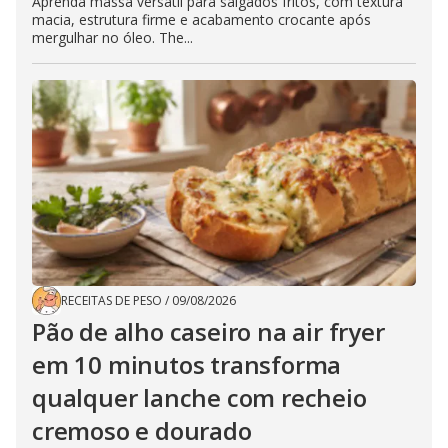
Aprenda massa versátil para salgados fritos, com textura
macia, estrutura firme e acabamento crocante após
mergulhar no óleo. The...
RECEITAS DE PESO
/
09/08/2026
Pão de alho caseiro na air fryer
em 10 minutos transforma
qualquer lanche com recheio
cremoso e dourado