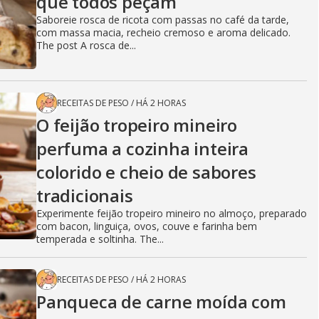
que todos peçam
Saboreie rosca de ricota com passas no café da tarde,
com massa macia, recheio cremoso e aroma delicado.
The post A rosca de...
RECEITAS DE PESO
/
HÁ 2 HORAS
O feijão tropeiro mineiro
perfuma a cozinha inteira
colorido e cheio de sabores
tradicionais
Experimente feijão tropeiro mineiro no almoço, preparado
com bacon, linguiça, ovos, couve e farinha bem
temperada e soltinha. The...
RECEITAS DE PESO
/
HÁ 2 HORAS
Panqueca de carne moída com