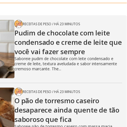
RECEITAS DE PESO
/
HÁ 23 MINUTOS
Pudim de chocolate com leite
condensado e creme de leite que
você vai fazer sempre
Saboreie pudim de chocolate com leite condensado e
creme de leite, textura aveludada e sabor intensamente
cremoso marcante. The...
RECEITAS DE PESO
/
HÁ 23 MINUTOS
O pão de torresmo caseiro
desaparece ainda quente de tão
saboroso que fica
Saboreie pão de torresmo caseiro com massa macia,