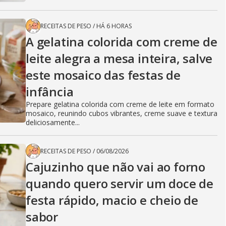
RECEITAS DE PESO
/
HÁ 6 HORAS
A gelatina colorida com creme de
leite alegra a mesa inteira, salve
este mosaico das festas de
infância
Prepare gelatina colorida com creme de leite em formato
mosaico, reunindo cubos vibrantes, creme suave e textura
deliciosamente...
RECEITAS DE PESO
/
06/08/2026
Cajuzinho que não vai ao forno
quando quero servir um doce de
festa rápido, macio e cheio de
sabor