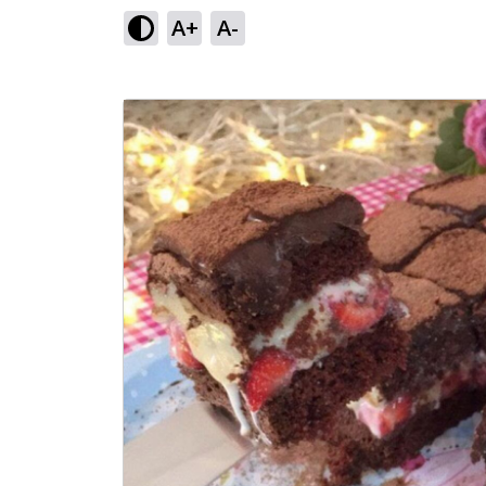
A+
A-