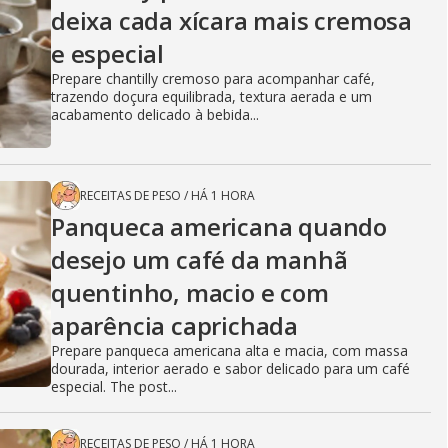
deixa cada xícara mais cremosa
e especial
Prepare chantilly cremoso para acompanhar café,
trazendo doçura equilibrada, textura aerada e um
acabamento delicado à bebida...
RECEITAS DE PESO
/
HÁ 1 HORA
Panqueca americana quando
desejo um café da manhã
quentinho, macio e com
aparência caprichada
Prepare panqueca americana alta e macia, com massa
dourada, interior aerado e sabor delicado para um café
especial. The post...
RECEITAS DE PESO
/
HÁ 1 HORA