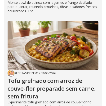
Monte bowl de quinoa com legumes e frango desfiado
para o jantar, reunindo proteínas, fibras e sabores frescos
equilibrados. The...
RECEITAS DE PESO
/
08/08/2026
Tofu grelhado com arroz de
couve-flor preparado sem carne,
sem fritura
Experimente tofu grelhado com arroz de couve-flor no