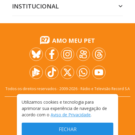
INSTITUCIONAL
AMO MEU PET
Todos os direitos reservados - 2009-
2026
- Rádio e Televisão Record S.A
Utilizamos cookies e tecnologia para
CARREIRA
FALE CONOSCO
PRIVACIDADE
aprimorar sua experiência de navegação de
TERMOS E CONDIÇÕES DE USO
acordo com o
Aviso de Privacidade
.
FECHAR