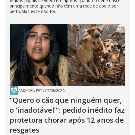
Muitos papais se veem em apuros quando o bebê nasce,
principalmente quando não têm uma rede de apoio por
perto.Mas esse não foi...
AMO MEU PET
/
07/08/2026
"Quero o cão que ninguém quer,
o 'inadotável'": pedido inédito faz
protetora chorar após 12 anos de
resgates