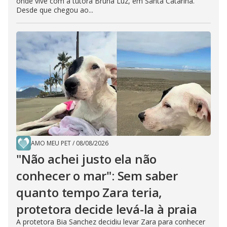
onde vive com a tutora Bruna Luz, em Santa Catarina.
Desde que chegou ao...
AMO MEU PET
/
08/08/2026
"Não achei justo ela não
conhecer o mar": Sem saber
quanto tempo Zara teria,
protetora decide levá-la à praia
A protetora Bia Sanchez decidiu levar Zara para conhecer