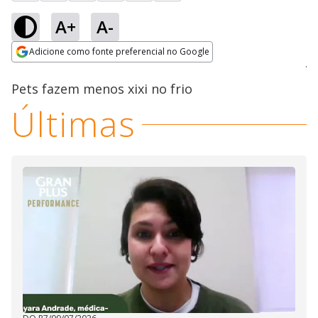
A+
A-
Loaded
:
21.39%
Adicione como fonte preferencial no Google
Ativar
Som
Opens in new window
Pets fazem menos xixi no frio
Últimas