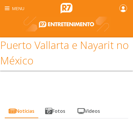
MENU
Puerto Vallarta e Nayarit no
México
Notícias
Fotos
Vídeos