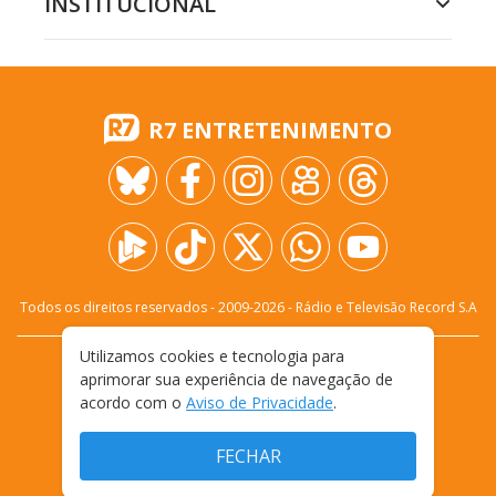
INSTITUCIONAL
R7 ENTRETENIMENTO
Todos os direitos reservados - 2009-
2026
- Rádio e Televisão Record S.A
Utilizamos cookies e tecnologia para
CARREIRA
FALE CONOSCO
PRIVACIDADE
aprimorar sua experiência de navegação de
TERMOS E CONDIÇÕES DE USO
acordo com o
Aviso de Privacidade
.
FECHAR