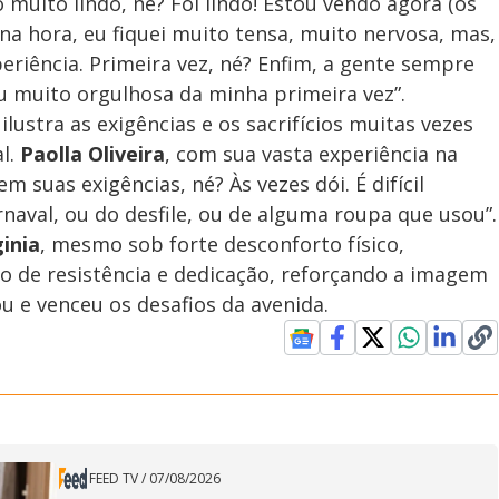
o muito lindo, né? Foi lindo! Estou vendo agora (os
 na hora, eu fiquei muito tensa, muito nervosa, mas,
periência. Primeira vez, né? Enfim, a gente sempre
u muito orgulhosa da minha primeira vez”.
ilustra as exigências e os sacrifícios muitas vezes
al.
Paolla Oliveira
, com sua vasta experiência na
 suas exigências, né? Às vezes dói. É difícil
aval, ou do desfile, ou de alguma roupa que usou”.
ginia
, mesmo sob forte desconforto físico,
 de resistência e dedicação, reforçando a imagem
u e venceu os desafios da avenida.
FEED TV
/
07/08/2026