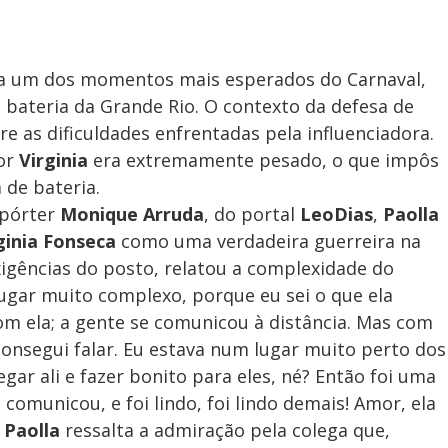
a um dos momentos mais esperados do Carnaval,
 bateria da Grande Rio. O contexto da defesa de
e as dificuldades enfrentadas pela influenciadora.
por
Virginia
era extremamente pesado, o que impôs
 de bateria.
epórter
Monique Arruda
, do portal
LeoDias
,
Paolla
ginia Fonseca
como uma verdadeira guerreira na
xigências do posto, relatou a complexidade do
ugar muito complexo, porque eu sei o que ela
om ela; a gente se comunicou à distância. Mas com
consegui falar. Eu estava num lugar muito perto dos
gar ali e fazer bonito para eles, né? Então foi uma
omunicou, e foi lindo, foi lindo demais! Amor, ela
e
Paolla
ressalta a admiração pela colega que,