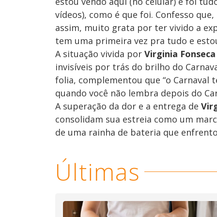
estou vendo aqui (no celular) e foi tud
vídeos), como é que foi. Confesso que,
assim, muito grata por ter vivido a ex
tem uma primeira vez pra tudo e esto
A situação vivida por
Virginia Fonseca
invisíveis por trás do brilho do Carnav
folia, complementou que “o Carnaval tem
quando você não lembra depois do Carn
A superação da dor e a entrega de
Vir
consolidam sua estreia como um marco
de uma rainha de bateria que enfrento
Últimas