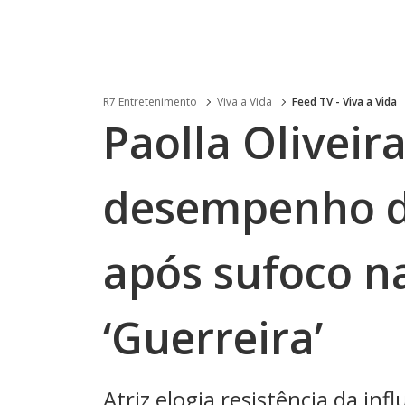
R7 Entretenimento
Viva a Vida
Feed TV - Viva a Vida
Paolla Oliveir
desempenho de
após sufoco n
‘Guerreira’
Atriz elogia resistência da in