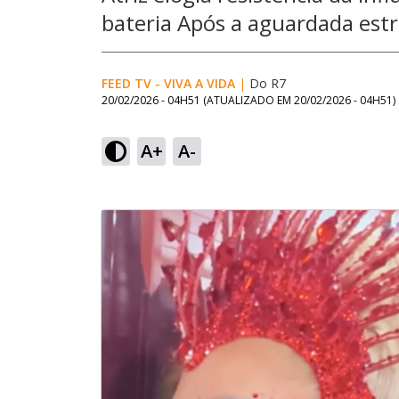
bateria Após a aguardada estr
FEED TV - VIVA A VIDA
|
Do R7
20/02/2026 - 04H51
(ATUALIZADO EM
20/02/2026 - 04H51
)
A+
A-