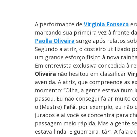
A performance de
Virginia Fonseca
er
marcando sua primeira vez à frente da
Paolla Oliveira
surge após relatos sobr
Segundo a atriz, o costeiro utilizado 
um grande esforço físico à nova rainha
Em entrevista exclusiva concedida à r
Oliveira
não hesitou em classificar
Vir
avenida. A atriz, que compreende as e
momento: “Olha, a gente estava num l
passou. Eu não consegui falar muito c
o (Mestre)
Fafá
, por exemplo, eu não 
jurados e aí você se concentra para che
passagem meio rápida. Mas a gente se c
estava linda. E guerreira, tá?”. A fala d