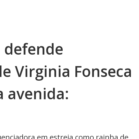
a defende
 Virginia Fonseca
a avenida:
fluenciadora em estreia como rainha de