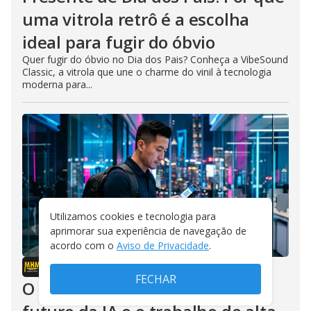
uma vitrola retrô é a escolha
ideal para fugir do óbvio
Quer fugir do óbvio no Dia dos Pais? Conheça a VibeSound
Classic, a vitrola que une o charme do vinil à tecnologia
moderna para...
Utilizamos cookies e tecnologia para
aprimorar sua experiência de navegação de
acordo com o
Aviso de Privacidade
.
MANUAL DO HOMEM MODERNO
/
02/08/2026
FECHAR
O que a China ensina sobre o