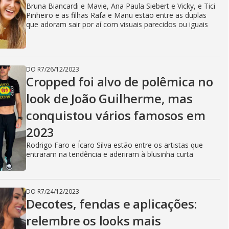
Bruna Biancardi e Mavie, Ana Paula Siebert e Vicky, e Tici
Pinheiro e as filhas Rafa e Manu estão entre as duplas
que adoram sair por aí com visuais parecidos ou iguais
DO R7
/
26/12/2023
Cropped foi alvo de polêmica no
look de João Guilherme, mas
conquistou vários famosos em
2023
Rodrigo Faro e Ícaro Silva estão entre os artistas que
entraram na tendência e aderiram à blusinha curta
DO R7
/
24/12/2023
Decotes, fendas e aplicações:
relembre os looks mais