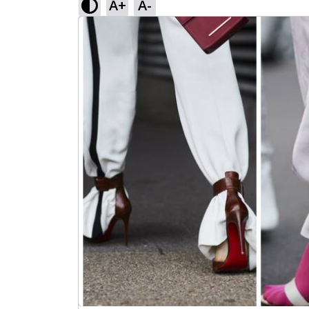
A+
A-