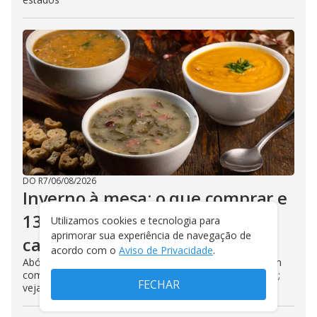
DO R7
/
06/08/2026
Inverno à mesa: o que comprar e
13 receitas para cozinhar em
Utilizamos cookies e tecnologia para
aprimorar sua experiência de navegação de
casa
acordo com o
Aviso de Privacidade
.
Abóbora, mandioquinha, brócolis e couve-flor aparecem
com maior oferta em diferentes momentos da estação;
FECHAR
veja roteiro para comer fora e aproveitar o frio