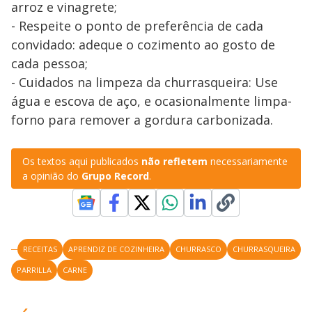
arroz e vinagrete;
- Respeite o ponto de preferência de cada
convidado: adeque o cozimento ao gosto de
cada pessoa;
- Cuidados na limpeza da churrasqueira: Use
água e escova de aço, e ocasionalmente limpa-
forno para remover a gordura carbonizada.
Os textos aqui publicados
não refletem
necessariamente
a opinião do
Grupo Record
.
RECEITAS
APRENDIZ DE COZINHEIRA
CHURRASCO
CHURRASQUEIRA
PARRILLA
CARNE