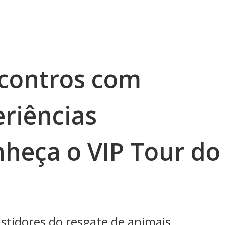
ncontros com
eriências
nheça o VIP Tour do
stidores do resgate de animais