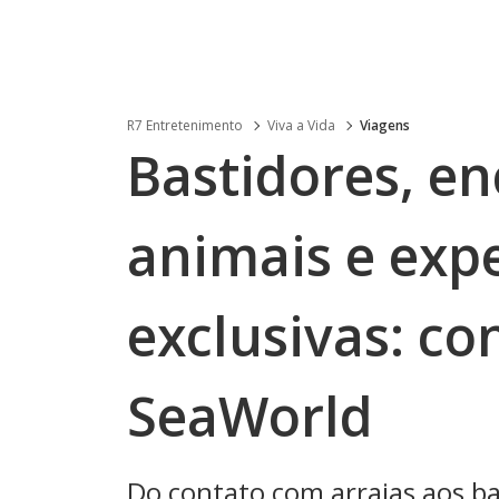
R7 Entretenimento
Viva a Vida
Viagens
Bastidores, e
animais e exp
exclusivas: co
SeaWorld
Do contato com arraias aos ba