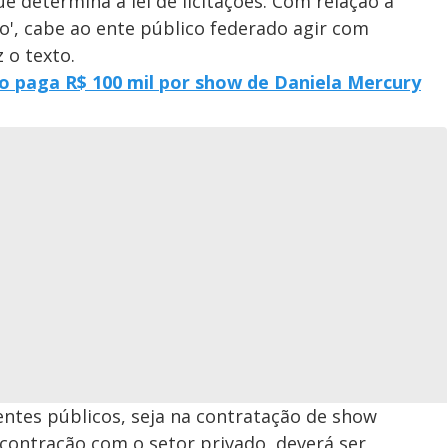
ue determina a lei de licitações. Com relação à
co', cabe ao ente público federado agir com
 o texto.
lo paga R$ 100 mil por show de Daniela Mercury
entes públicos, seja na contratação de show
 contração com o setor privado, deverá ser